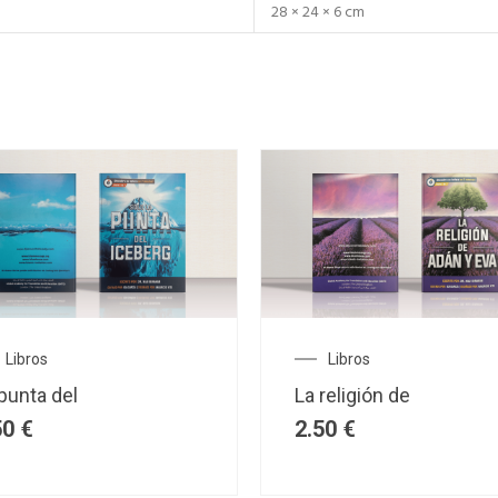
28 × 24 × 6 cm
Libros
Libros
punta del
La religión de
50
€
2.50
€