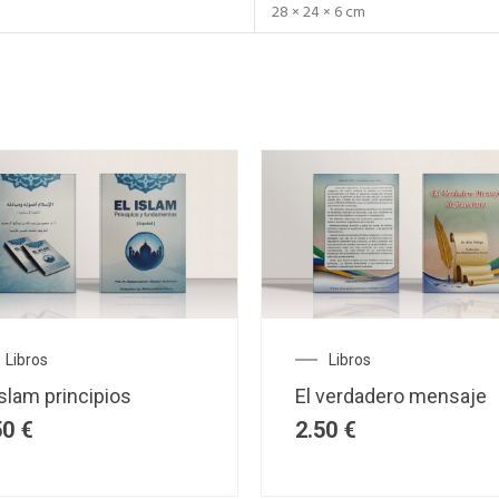
28 × 24 × 6 cm
Libros
Libros
islam principios
El verdadero mensaje
50
€
2.50
€